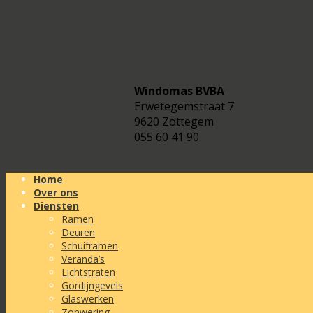
Windomas BVBA
Erwetegemstraat 7
9620 Zottegem
055 60 41 90
Home
Over ons
Diensten
Ramen
Deuren
Schuiframen
Veranda’s
Lichtstraten
Gordijngevels
Glaswerken
Zonwering